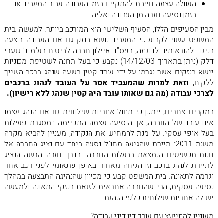
העוולה עצמה חייבת להתקיים בזמן העבודה עבור המעביד או
בזמן נסיעה חזרה מן העבודה ואליה
מבין הסעיפים הללו, הסעיף השלישי הוא המורכב ביותר. למעשה, בית
המשפט עשוי לקבוע כי המעביד נושא בנזק גם אם העבודה בוצעה
בניגוד להוראותיו. לדוגמה, בפס"ד איילון חברה לביטוח בע"מ נ' שערי
דלק (ניתן בתאריך 14/12/03) נקבע כי בעל תחנה לשטיפת מכוניות
יישא בנזקים אשר נגרמו על ידי עובד קטין בשעה שנהג ברכב השייך
ללקוח,
וזאת למרות שהמעביד אסר על העובד לנהוג ברכבים
לצרכי עבודה (מה גם שאותו עובד היה קטין שנהג ללא רישיון).
במקרים אחרים, ייתכן כי תחול אחריות שילוחית גם אם הנהג עצמו
אינו עובד של החברה, אך הנסיעה עצמה התקיימה במסגרת פעילות
בעל אופי עסקי. על מנת להמחיש את הנקודה, מעניין להביא מקרה
משנת 2011: תיירת שהגיעה מחו"ל נסעה ביחד עם נציג החברה אל
חנות תכשיטים הנמצאת בבעלות החברה. בדרך חזרה הרשה הנציג
לתיירת לנהוג ברכב וזו הגיחה מאחור באופן פתאומי לפני רכב אחר
וגרמה לתאונה. בית המשפט קבע כי מכיוון שהנהיגה התבצעה במהלך
נסיעה עסקית, הרי שהחברה אחראית לשאת בנזקי התאונה ולמעשה
יש לה אחריות שילוחית כלפי הנהגת.
מעוניין להתייעץ עם עורך דין דיני עבודה?