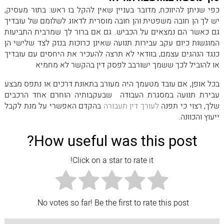
כפי שניתן להיווכח, מדובר בעניין שאין להקל בו ראש: בתור מעסיק,
יש לך הן חובה משפטית והן חובה מוסרית לדאוג לשלומם של עובדיך
גם כאשר הם נמצאים על הכביש. גם אם ברור לך שמרבית התביעות
המוגשות כיום עקב עבירות תנועה שאינן כרוכות בנזק לצד שלישי הן
כנגד הנהגים עצמם, בוודאי לא תרצה להעכיר את היחסים עם עובדיך
או להוביל לכך ששמך ישורבב לפסק דין בהקשר לא מחמיא
בכל אופן, אם עובד מטעמך היה מעורב בתאונת דרכים או נתפס מבצע
עבירת תנועה במסגרת העבודה שבעקבותיה הוחרם אחד הרכבים
שלך, רצוי כי תפנה
לעורך דין תעבורה
בהקדם האפשרי על מנת לקבל
ייעוץ והכוונה.
How useful was this post?
Click on a star to rate it!
No votes so far! Be the first to rate this post.