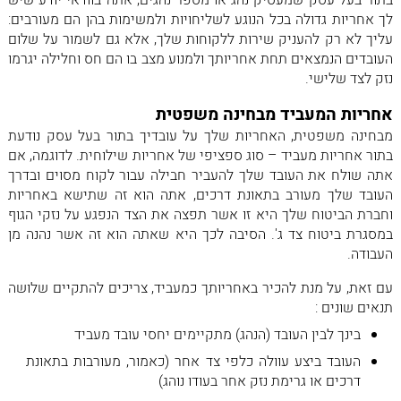
בתור בעל עסק שמעסיק נהג או מספר נהגים, אתה בוודאי יודע שיש
לך אחריות גדולה בכל הנוגע לשליחויות ולמשימות בהן הם מעורבים:
עליך לא רק להעניק שירות ללקוחות שלך, אלא גם לשמור על שלום
העובדים הנמצאים תחת אחריותך ולמנוע מצב בו הם חס וחלילה יגרמו
נזק לצד שלישי.
אחריות המעביד מבחינה משפטית
מבחינה משפטית, האחריות שלך על עובדיך בתור בעל עסק נודעת
בתור אחריות מעביד – סוג ספציפי של אחריות שילוחית. לדוגמה, אם
אתה שולח את העובד שלך להעביר חבילה עבור לקוח מסוים ובדרך
העובד שלך מעורב בתאונת דרכים, אתה הוא זה שתישא באחריות
וחברת הביטוח שלך היא זו אשר תפצה את הצד הנפגע על נזקי הגוף
במסגרת ביטוח צד ג'. הסיבה לכך היא שאתה הוא זה אשר נהנה מן
העבודה.
עם זאת, על מנת להכיר באחריותך כמעביד, צריכים להתקיים שלושה
תנאים שונים :
בינך לבין העובד (הנהג) מתקיימים יחסי עובד מעביד
העובד ביצע עוולה כלפי צד אחר (כאמור, מעורבות בתאונת
דרכים או גרימת נזק אחר בעודו נוהג)