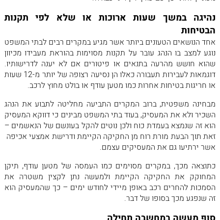
נהיגה במשך שעות ארוכות או שלא לפי תקנות
הבטיחות
אחד הנושאים הטעונים ביותר אשר מגיע במקרים רבים לבתי המשפט
נוגע למצב בו הנהג עובר על תקנות מסוימות בהוראת מעבידו מכיוון
שהוא חושש מהרעה בתנאים או פיטורים אם לא יענה לדרישותיו.
דוגמאות לעבירות תעבורה כאלו הן נסיעה רצופה של יותר מ-12 שעות
או חריגות בטיחות אחרות כמו מטען עודף או בולט מחוץ לרכב.
מבחינה משפטית, ברוב המקרים התביעה מחליטה לתבוע את הנהג
השכיר ולא את המעסיק, בעוד בתי המשפט מבינים כי דווקא המעסיק
הוא זה שנמצא בעמדת כוח ולכן נוטים להקל בעונשם של הנאשמים –
זאת תוך הבעת מורת רוח מן החקיקה הקיימת ודרישת אמצעי אכיפה
אשר ירתיעו גם את המעסיקים עצמם.
כתוצאה מכך, במקרים מסוימים כמו העמסה של מטען עודף, תיקן
המחוקק את החקיקה הקיימת ולמעשה נתן לקצין משטרה את
הסמכות להחרים רכב באופן מיידי לחודש ימים – כך שהמעסיק הוא
זה שנפגע מכך בסופו של דבר.
סוף מעשה במחשבה תחילה