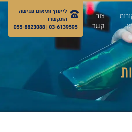
לייעוץ ותיאום פגישה
ורות
צור
התקשרו
ו
קשר
055-8823088
03-6139595 |
ות