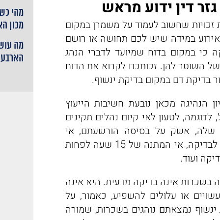
זר דין ידוע מראש
מהי כשי
 זכויות שחשוב לעמוד על משמרן במקום
מכון ה
האירוע במידה שיש לכם תחושה או רושם
מה עושי
קה כי במקום בדוח שמיועד לדברי הנהג
הארבעה
של השוטר להן. זכותכם לקרוא את הדוח
ר בדיקת דם במקום בדיקת ינשוף.
ן הנהיגה מכאן נובעת חשיבות הייעוץ
, לדוגמה, לטעון לאי קיום נהלים תקינים
ה שלה, אשק על בסיסה הורשעתם, אי
החלפת פיית הינשוף, כמתחייב וכנדרש, בין בדיקה לבדיקה, אי המתנה של 15 שעה לפחות
יקה ועוד.
 בשכרות אינה בדיקה מדעית. היא אינה
שויים או עלולים להשפיע, כאמור, על
 ינשוף נמצאתם נוהגים בשכרות, שמורה