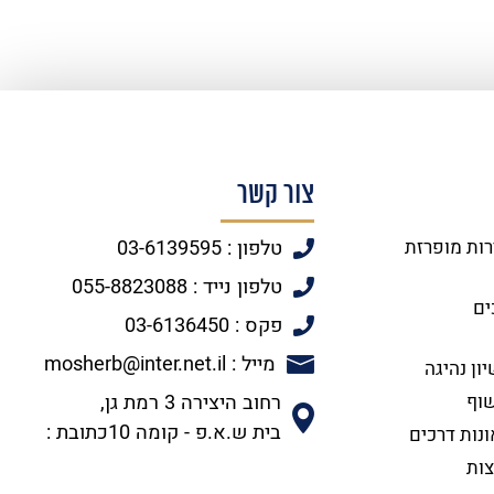
צור קשר
רות מופרזת
טלפון : 03-6139595
טלפון נייד : 055-8823088
ים
פקס : 03-6136450
מייל : mosherb@inter.net.il
ון נהיגה
שוף
רחוב היצירה 3 רמת גן,
בית ש.א.פ - קומה 10כתובת :
ונות דרכים
צות