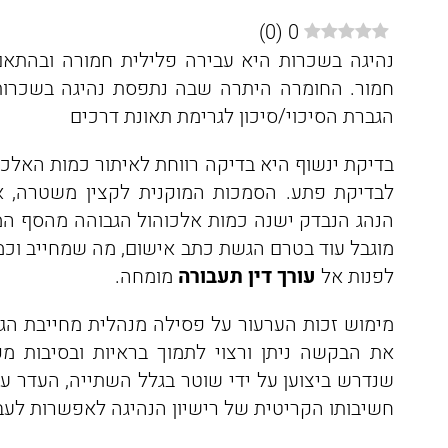
)
0
(
0
נהיגה בשכרות היא עבירה פלילית חמורה ובהתאם
חמור. החומרה היתרה שבה נתפסת נהיגה בשכרות 
הגברת הסיכוי/סיכון לגרימת תאונת דרכים
בדיקת ינשוף היא בדיקה רווחת לאיתור כמות האלכו
לבדיקת פתע. הסמכות המוקנית לקצין משטרה, א
הנהג הנבדק ישנה כמות אלכוהול הגבוהה מהסף המו
מוגבל עוד בטרם הגשת כתב אישום, מה שמחייב וכמ
לפנות אל
עורך דין תעבורה
מומחה.
מימוש זכות הערעור על פסילה מנהלית מחייבת הג
את הבקשה ניתן ורצוי לתמוך בראיות ובסיבות מ
שנדרש ביצוען על ידי שוטר בגלל השתייה, העדר ע
חשיבותו הקריטית של רישיון הנהיגה לאפשרות לעבו