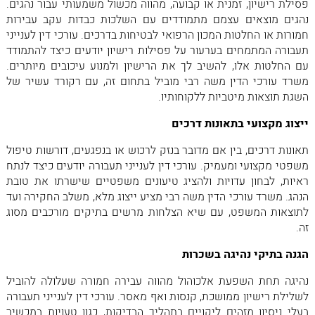
פסילת רישיון, זמנית או קבועה, מהווה מכשול משמעותי עבור נהגים.
נהגים מוצאים עצמם מתמודדים עם השלכות כבדות עקב עבירות
חמורות או החלטות המכון הרפואי לבטיחות בדרכים. עורכי דין לענייני
תעבורה המתמחים בערעור על פסילות רישיון יודעים כיצד להתמודד
עם החלטות אלו, להשיב לך את הרישיון ולמנוע עיכובים מיותרים.
משרד עורכי הדין משה רבי מוביל בתחום זה, עם רקורד עשיר של
השגת תוצאות מיטביות ללקוחותיו.
ייצוג מקצועי בתאונות דרכים
תאונות דרכים, בין אם מדובר בנזק לרכוש או בנפגעים, דורשות טיפול
משפטי מקצועי ומעמיק. עורכי דין לענייני תעבורה יודעים כיצד לנתח
ראיות, לבחון עדויות ולהציג טיעונים משפטיים שישרתו את טובת
הנהג. משרד עורכי הדין משה רבי מציע ייצוג מלא, משלב החקירה ועד
לתוצאות המשפט, עם שיא הצלחות מרשים בתיקים מורכבים מסוג
זה.
הגנה בתיקי נהיגה בשכרות
נהיגה תחת השפעת אלכוהול מהווה עבירה חמורה שעלולה להוביל
לשלילת רישיון ממושכת, קנסות ואף מאסר. עורכי דין לענייני תעבורה
בעלי ניסיון מזהים ליקויים בתהליך הבדיקות, כגון טעויות במכשיר