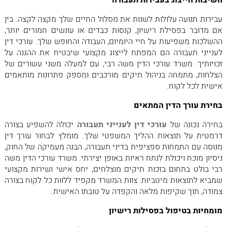
חשיבות הייצוג בעבירות תעבורה
עבירות תנועה עלולות לשנות את מסלול החיים שלך מקצה לקצה. בין
אם מדובר בפסילת רישיון, קנסות כבדים או עונשים חמורים יותר,
ההשלכות משפיעות על חיי היומיום, העבודה והחופש שלך. עורכי דין
לענייני תעבורה הם המפתח לייצוג מקצועי שיבטיח את ההגנה על
זכויותיך. משרד עורכי הדין משה רבי, עם למעלה משני עשורים של
הצלחות, מתמחה בניהול תיקים מורכבים ומספק פתרונות מותאמים
אישית לכל לקוח.
בחירת עורך הדין המתאים
בחירה נכונה של
עורכי דין לענייני תעבורה
יכולה להשפיע בצורה
דרמטית על תוצאות ההליך המשפטי שלך. מומלץ לבחור עורך דין
מנוסה עם התמחות ספציפית בדיני תעבורה, הבנה מעמיקה של החוק,
ניסיון מוכח ויכולת לנתח ראיות באופן יצירתי. משרד עורכי הדין משה
רבי בולט בתחום בזכות תיקים מוצלחים, יחס אישי ושירות מקצועי
שמביא לתוצאות מיטביות. צוות המשרד מקפיד ללוות כל לקוח בצורה
צמודה, תוך שקיפות מלאה והקפדה על טובתו האישית.
מומחיות בטיפול בפסילות רישיון