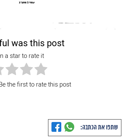
ul was this post?
n a star to rate it!
e the first to rate this post.
שתפו את הכתבה: