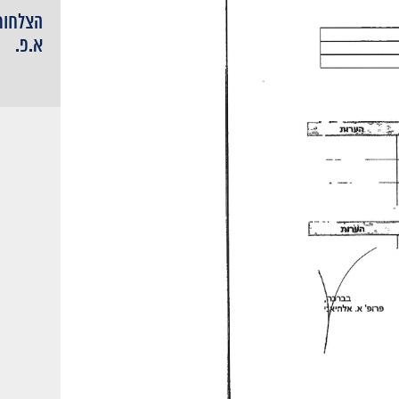
הצלחות
א.פ.