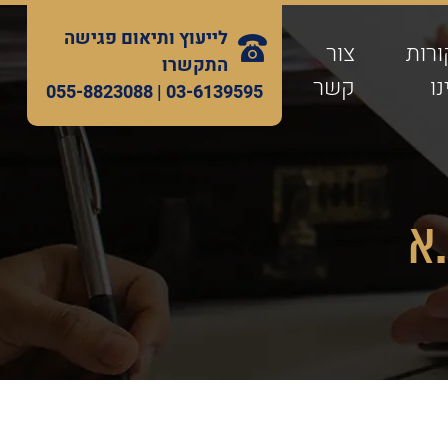
לייעוץ ותיאום פגישה
ורות
צור
התקשרו
ו
קשר
055-8823088
03-6139595 |
.א