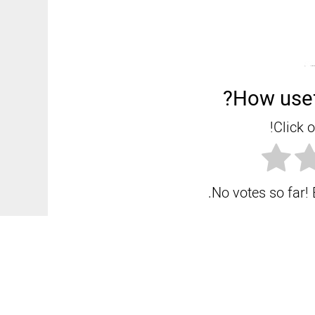
How usef
Click o
No votes so far! B