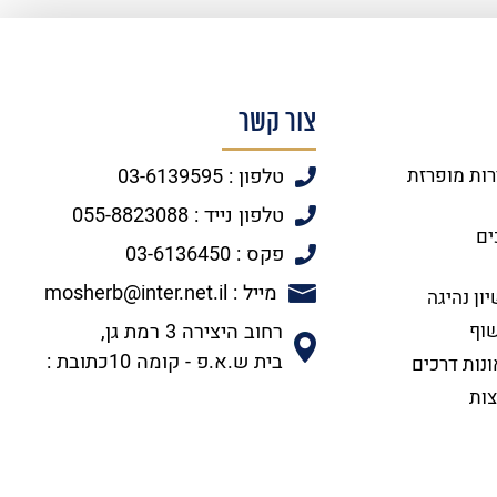
צור קשר
רות מופרזת
טלפון : 03-6139595
טלפון נייד : 055-8823088
ים
פקס : 03-6136450
מייל : mosherb@inter.net.il
ון נהיגה
שוף
רחוב היצירה 3 רמת גן,
בית ש.א.פ - קומה 10כתובת :
ונות דרכים
צות