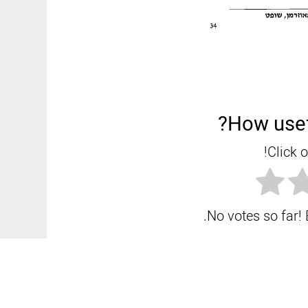
How usef
Click o
No votes so far! B