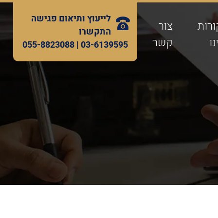
לייעוץ ותיאום פגישה
ורות
צור
התקשרו
ו
קשר
055-8823088
03-6139595 |