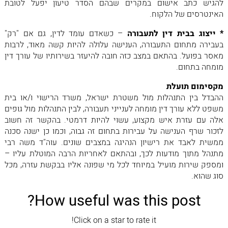
להגיש כתב אישום במקרים שבהם הסדר טיעון יפעל לטובת
האינטרסים של הלקוח.
* ייצוג בבית דין לתעבורה
– כשאדם עומד לדין, גם אם "רק"
בעבירה מתחום התעבורה, הענישה עלולה להיות קשה מאוד, לרבות
מאסר בפועל. בהתאם במצב כזה חובה להיעזר בשירותיו של עורך דין
מומחה בתחום.
מקסימום תועלת
ההבדל בין התנהלות מול משטרת ישראל, משרד הרישוי ו/או בית
משפט ללא עורך דין מומחה לענייני תעבורה, לבין התנהלות מול גופים
אלה עם עזרת איש מקצוע, עשוי להיות דרמטי. בהקשר זה חשוב
לזכור שרף הענישה על עבירות בתחום זה גבוה, וכמו כן ישנה סכנה
ממשית לאבד את רישיון הנהיגה במצבים שונים. עוה"ד משה רבי
מתנהל מתוך מודעות לכך, ובהתאם לאחריות הרבה המוטלת עליו –
ומספק שירות מועיל במיוחד לכל מי שפונה אליו בבקשת עזרה, מכל
סוג שהוא.
How useful was this post?
Click on a star to rate it!