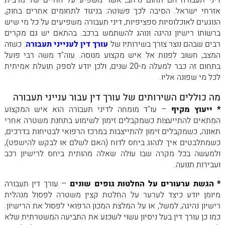
דיני תעבורה הם תחום נרחב, אשר משפיע על החיים של מרבית
אזרחי ישראל. הסיבה לכך פשוטה: בניגוד לתחומים אחרים בחוק,
הנוגעים לאוכלוסיות ספציפיות, דיני תעבורה משפיעים על כל מי שיש
ברשותו רישיון נהיגה ונוהג להשתמש ברכב. בהתאם יש גם מקרים
רבים שבהם נוצר צורך בשירותיו של
עורך דין לענייני תעבורה
. כשזה
המצב, חשוב לפנות אל איש מקצוע מנוסה. עוה"ד משה רבי פועל
בתחום זה כבר למעלה מ-20 שנים, ולכן יודע לספק תועלת אמיתית
לכל מי שפונה אליו.
מה כוללים השירותים של עורך דין עבור ענייני תעבורה
* ייעוץ
מקיף
– עו"ד מומחה לדיני תעבורה הוא איש המקצוע
המתאים להתייעצות כשמקבלים זימון לשימוע בתחנת משטרה אחרי
תאונה, כשמקבלים זימון להתייצבות במרכז הרפואי לבטיחות בדרכים,
כשמתלבטים איך לנהוג ביחס לדוח (האם לשלם או לבקש להישפט),
ולמעשה בכל מקרה שבו עולה שאלה מהותית ביחס לרישיון רכב
ועבירות תנועה.
*
הגשת ערעורים על החלטות גופים
שונים
– עורך דין תעבורה
מיומן יודע כיצד לערער על החלטת קצין משטרה לפסול מנהלית
רישיון נהיגה, למשל, או על המלצת המכון הרפואי לפסול את הרישיון.
כמו כן עורך דין בעל ניסיון עשוי לשכנע את התביעה המשטרתית שלא