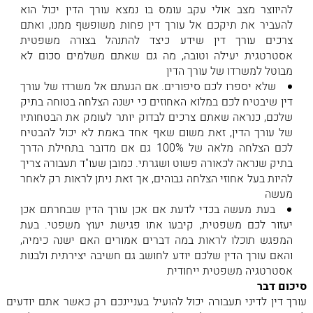
להיווצר מצב אולי עקב עומס בו נמצא עורך הדין יכול הוא
להעביר את תיקכם אל עורך דין פחות משופשף ממנו, ואתם
צרכים עורך דין שידע כיצד להתנהל בצורה משפטית
אסטרטגית יעילה וטובה, מה גם שאתם משלמים סכום לא
מבוטל למשרדו של עורך הדין
שלא יספרו לכם סיפורים. אם הגעתם אל משרדו של עורך
דין שיבטיח לכם במלוא האחוזים כי ישנה הצלחה בטוחה בתיק
שלכם, כנראה שאתם צרכים לבדוק יותר לעומק את הבטחותיו
של עורך הדין, זאת משום שאף אחד באמת לא יכול להבטיח
לכם הצלחה מלאה של 100% גם אם מדובר בתחילת הדרך
בתיק שנראה לכאורה פשוט ושגרתי. כמובן שעו"ד תעבורה צריך
להיות בעל אחוזי הצלחה גבוהים, אך זאת ניתן לראות רק לאחר
מעשה
בעת מעשה בכדי לדעת אם אכן עורך הדין שבחרתם אכן
יעזור לכם משפטית, קיבעו אתו פגישת יעוץ משפטי. בעת
המפגש תוכלו לראות במה דברים אמורים האם ישנה כימיה,
והאם עורך הדין שלכם יודע לחושב גם חשיבה יצירתית ולבנות
אסטרטגיה משפטית ייחודית
סיכום דבר
עורך דין לדיני תעבורה יכול להועיל בעניינכם רק כאשר אתם יודעים