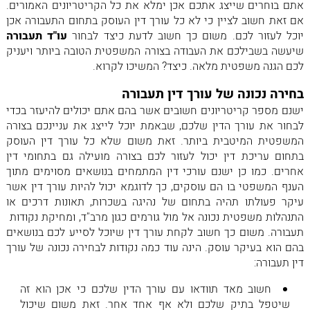
אתם בוחרים שייצג אתכם אכן ימלא את כל הקריטריונים האמורים.
אם זאת חשוב לציין כי לא כל עורך דין העוסק בתחום התעבורה אכן
יוכל לעזור לכם. משום כך חשוב לדעת כיצד לבחור
עו"ד תעבורה
שיעשה בשבילכם את העבודה בצורה המשפטית הטובה ביותר ויעניק
לכם הגנה משפטית מלאה. כיצד? המשיכו לקרוא.
בחירה נכונה של עורך דין תעבורה
ישנם מספר קריטריונים חשובים אשר בהם אתם יכולים להיעזר בכדי
לבחור את עורך הדין שלכם, שבאמת יוכל לייצג את עניינכם בצורה
המשפטית המיטבית ביותר. זאת משום שלא כל עורך דין העוסק
בתחום עריכת דין יכול לעזור לכם בצורה מועילה גם בתחומי דין
אחרים. כמו כן ישנם עורכי דין המתמחים בנושאים מסוימים מתוך
הענף המשפטי בו הם עוסקים, כך לדוגמא יכול להיות עורך דין אשר
עיקר פעולתו תהיה בתחום של נהיגה בשכרות, תאונות דרכים או
התנהלות משפטית נכונה אל מול גורמים כגון מרב"ד, ומחיקת נקודות
תעבורה. משום כך חשוב לקחת עורך דין שיוכל לסייע לכם בנושאים
בהם הוא בעיקר עוסק. הינה עוד כמה נקודות לבחירה נכונה של עורך
דין תעבורה:
חשוב מאד תוודאו עם עורך הדין שלכם כי אכן הוא זה
שיטפל בתיק שלכם ולא אף אחד אחר. זאת משום שיכול