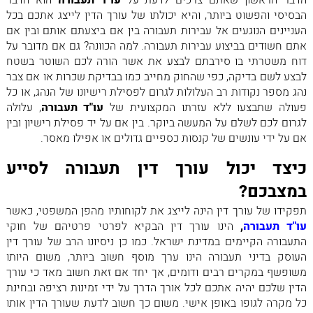
הדבר הראשון שאתם צרכים לדעת על
עו"ד תעבורה
הוא הדבר
הבסיסי והפשוט ביותר, והיא יכולתו של עורך הדין לייצג אתכם בכל
העניינים הנוגעים אל עבירות תעבורה בין אם ביצעתם אותם ובין אם
אתם חשודים בביצוע עבירות תעבורה. למה הכוונה? גם אם מדובר על
דוח משטרתי בו סירבתם לבצע את אשר הורה לכם השוטר בשטח
לבצע לשם בדיקה, כפי שהחוק מחייב כמו בבדיקת שכרות או אם צבר
נהג מספר נקודות רב העלולות לגרום לפסילת רישיונו של הנהג, או כל
פעולה שתבצעו ללא עזרתו המקצועית של
עו"ד תעבורה
, עלולה
לגרום לכם לשלם על המעשה ביוקר. בין אם על יד פסילת רישיון ובין
אם על ידי עונשים של קנסות כספיים גדולים או אפילו מאסר.
כיצד יכול עורך דין תעבורה לסייע
במצבכם?
תפקידו של עורך דין הינה לייצג את לקוחותיו מהפן המשפטי, כאשר
עו"ד תעבורה
,
הינו עורך דין הבקיא לפרטי פרטיהם של חוקי
התעבורה הקיימים במדינת ישראל. כמו כן ניסיונו הרב של עורך דין
העוסק בדיני תעבורה הינו ערך מוסף חשוב ביותר, משום היותו
משופשף במקרים רבים ודומים, אך יחד אם זאת חשוב מאד כי עורך
הדין שלכם יהיה אתכם לכל אורך הדרך על ידי זמינות רציפה ובחינת
כל מקרה לגופו באופן אישי. משום כך חשוב לדעת שעורך הדין אותו