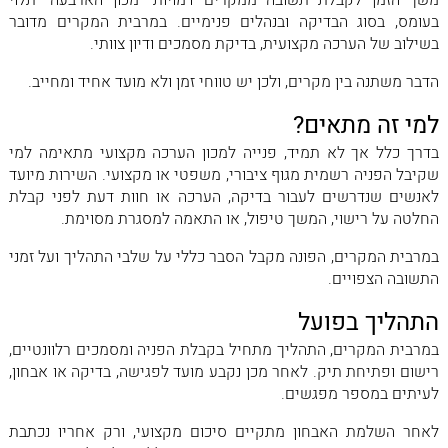
משך הזמן לקבלת תשובה ממקרים דמויות "מכון הארבעה" תלוי
בעומס, בסוג הבדיקה ובנהלים פנימיים. במרבית המקרים מדובר
בשילוב של הערכה מקצועית, בדיקת מסמכים ודיון צוותי.
הדבר משתנה בין מקרים, ולכן יש טווחי זמן ולא מועד אחיד ומחייב.
למי זה מתאים?
בדרך כלל אך לא תמיד, פנייה למכון הערכה מקצועי מתאימה למי
שקיבל הפניה רשמית מגוף ציבורי, משפטי או מקצועי. השירות מיועד
לאנשים שנדרשים לעבור בדיקה, הערכה או חוות דעת לפני קבלת
החלטה על רישוי, המשך טיפול, או התאמה למסגרת מסוימת.
במרבית המקרים, הפונה מקבל הסבר כללי על שלבי התהליך ועל זמני
התשובה הצפויים.
התהליך בפועל
במרבית המקרים, התהליך מתחיל בקבלת הפניה ומסמכים רלוונטיים,
רישום ופתיחת תיק. לאחר מכן נקבע מועד לפגישה, בדיקה או אבחון,
לעיתים במספר מפגשים.
לאחר השלמת האבחון מתקיים סיכום מקצועי, ורק אחריו נכתבת