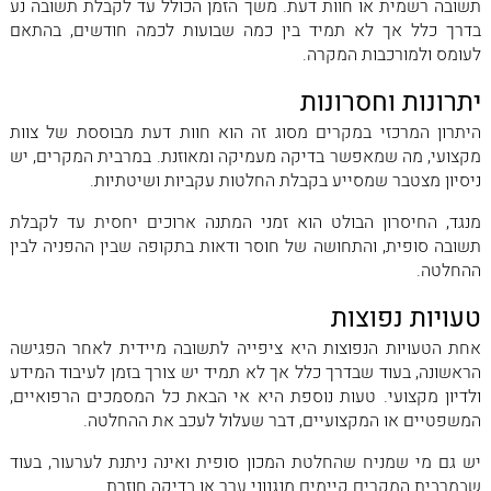
תשובה רשמית או חוות דעת. משך הזמן הכולל עד לקבלת תשובה נע
בדרך כלל אך לא תמיד בין כמה שבועות לכמה חודשים, בהתאם
לעומס ולמורכבות המקרה.
יתרונות וחסרונות
היתרון המרכזי במקרים מסוג זה הוא חוות דעת מבוססת של צוות
מקצועי, מה שמאפשר בדיקה מעמיקה ומאוזנת. במרבית המקרים, יש
ניסיון מצטבר שמסייע בקבלת החלטות עקביות ושיטתיות.
מנגד, החיסרון הבולט הוא זמני המתנה ארוכים יחסית עד לקבלת
תשובה סופית, והתחושה של חוסר ודאות בתקופה שבין ההפניה לבין
ההחלטה.
טעויות נפוצות
אחת הטעויות הנפוצות היא ציפייה לתשובה מיידית לאחר הפגישה
הראשונה, בעוד שבדרך כלל אך לא תמיד יש צורך בזמן לעיבוד המידע
ולדיון מקצועי. טעות נוספת היא אי הבאת כל המסמכים הרפואיים,
המשפטיים או המקצועיים, דבר שעלול לעכב את ההחלטה.
יש גם מי שמניח שהחלטת המכון סופית ואינה ניתנת לערעור, בעוד
שבמרבית המקרים קיימים מנגנוני ערר או בדיקה חוזרת.