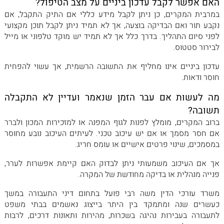
האם אפשר לקבל עדכון ביניים על מצב הטיפול?
במרבית המקרים, כן ניתן לקבל מידע כללי אם התיק התקבל, אם
נקבע תור ואם הבדיקה בוצעה, אך לא תמיד ניתן לקבל תוכן מקצועי
לפני סיום התהליך. בדרך כלל אך לא תמיד יש מוקד טלפוני או מייל
לבירור סטטוס.
עדכון ביניים אינו מחליף את התשובה הרשמית, אך עשוי להפחית
חוסר ודאות.
מה לעשות אם עבר הזמן שנאמר ועדיין לא התקבלה
תשובה?
ברוב המקרים, מומלץ לפנות לגוף המפנה או למזכירות המכון ולברר
אם חסר מסמך או אם יש עיכוב טכני. לעיתים העיכוב נובע מחוסר
במסמכים, שינוי פרטים אישיים או עומס חריג.
אך אם העיכוב משמעותי ניתן לבדוק האם קיימת אפשרות לערר,
פנייה מנהלית או בדיקה מחודשת של המקרה.
משרד עורכי הדין משה רבי פועל בתחום דיני התעבורה במשך
כעשרים שנה ומתמקד בין היתר בייצוג נאשמים בבתי משפט
לתעבורה בעבירות נהיגה בשכרות, מהירות ותאונות דרכים, לרבות