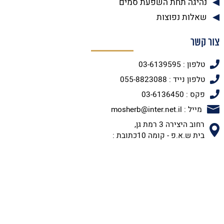
נהיגה תחת השפעת סמים
שאלות נפוצות
צור קשר
טלפון : 03-6139595
טלפון נייד : 055-8823088
פקס : 03-6136450
מייל : mosherb@inter.net.il
רחוב היצירה 3 רמת גן,
בית ש.א.פ - קומה 10כתובת :