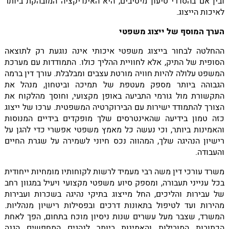
ובין אם בהסדרי טיעון מיטיבים, היא האינדיקציה המובהקת ביותר
לאיכות הייצוג.
הערך המוסף של ייצוג משפטי
ההחלטה לבחור בייצוג משפטי איכותי אינה נוגעת רק לתוצאה
הסופית של התיק, אלא לחוויית ההליך כולו. התמודדות עם מערכת
המשפט עלולה להיות חוויה מורטת עצבים ומבלבלת. עורך דין ברמה
הגבוהה ביותר מספק מעטפת של תמיכה וביטחון, מנהל את
התקשורת מול גורמי התביעה באופן מקצועי, וחוסך מהלקוח את
הצורך להתמודד ישירות עם הבירוקרטיה המשפטית. ערכו של ייצוג
כזה טמון בידיעה שהאינטרסים שלך מופקדים בידיים המנוסות
והאמינות ביותר, וכי נעשה כל מאמץ משפטי אפשרי כדי להגן על
רישיון הנהיגה שלך, המהווה נכס חיוני לשמירה על שגרת החיים
והעבודה.
משרד עורכי דין משה רבי מעמיד לרשות לקוחותיו מומחיות ייחודית
בכל ענייני תעבורה, ומספק סיוע משפטי מקצועי ויעיל במגוון רחב
של עבירות והליכים, החל מייצוג בתיקי נהיגה בשכרות ועבירות
מהירות ועד לטיפול בתאונות דרכים ובפסילות רישיון מנהליות.
המשרד, שצבר מעל עשרים שנות ניסיון מוכח בתחום, הפך לאחת
הכתובות המובילות והאמינות ביותר לנהגים המחפשים הגנה