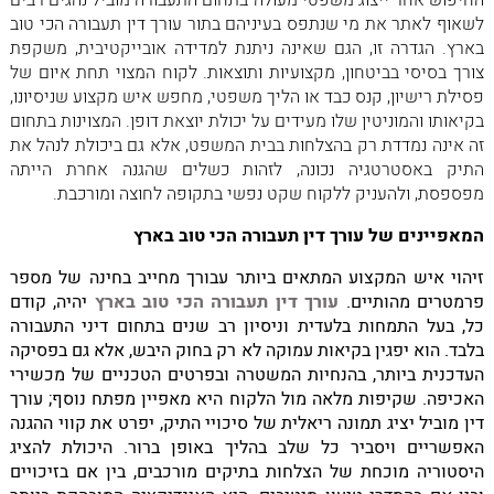
החיפוש אחר ייצוג משפטי מעולה בתחום התעבורה מוביל נהגים רבים
לשאוף לאתר את מי שנתפס בעיניהם בתור עורך דין תעבורה הכי טוב
בארץ. הגדרה זו, הגם שאינה ניתנת למדידה אובייקטיבית, משקפת
צורך בסיסי בביטחון, מקצועיות ותוצאות. לקוח המצוי תחת איום של
פסילת רישיון, קנס כבד או הליך משפטי, מחפש איש מקצוע שניסיונו,
בקיאותו והמוניטין שלו מעידים על יכולת יוצאת דופן. המצוינות בתחום
זה אינה נמדדת רק בהצלחות בבית המשפט, אלא גם ביכולת לנהל את
התיק באסטרטגיה נכונה, לזהות כשלים שהגנה אחרת הייתה
מפספסת, ולהעניק ללקוח שקט נפשי בתקופה לחוצה ומורכבת.
המאפיינים של עורך דין תעבורה הכי טוב בארץ
זיהוי איש המקצוע המתאים ביותר עבורך מחייב בחינה של מספר
פרמטרים מהותיים.
עורך דין תעבורה הכי טוב בארץ
יהיה, קודם
כל, בעל התמחות בלעדית וניסיון רב שנים בתחום דיני התעבורה
בלבד. הוא יפגין בקיאות עמוקה לא רק בחוק היבש, אלא גם בפסיקה
העדכנית ביותר, בהנחיות המשטרה ובפרטים הטכניים של מכשירי
האכיפה. שקיפות מלאה מול הלקוח היא מאפיין מפתח נוסף; עורך
דין מוביל יציג תמונה ריאלית של סיכויי התיק, יפרט את קווי ההגנה
האפשריים ויסביר כל שלב בהליך באופן ברור. היכולת להציג
היסטוריה מוכחת של הצלחות בתיקים מורכבים, בין אם בזיכויים