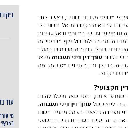
ביקורו
ענפי משפט מגוונים ושונים, כאשר אחד
עיקרם להוראות הקשורות אל רישוי כלי
רה גם סעיפי עונשין המיוחסים אל עבירות
ומנם הייתה תחילתו של ענף משפטי זה
והשינויים שחלו בעקבות השימוש ההולך
ר כי כאשר
עורך דין דיני תעבורה
מייצג
ורה, הדן אך ורק בעניינים מסוג זה. מה
שיכו לקרוא.
ין מקצועי?
שתדעו אותם, מפני שאז תוכלו להנות
עוד בנ
חרו לייצוג של
עורך דין דיני תעבורה
.
י תעבורה נמצאים בעומס מתמיד משום
מי עורך
ראה כי התיקים העוברים בבית המשפט
בארץ?