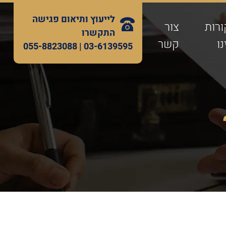
לייעוץ ותיאום פגישה
ורות
צור
התקשרו
ו
קשר
055-8823088
03-6139595 |