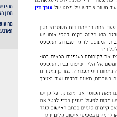
דעת שעורך הדין שלכם ידע לייצג אתכם
מהי כשי
עוד חשוב שתדעו על ייצוגו של
עורך דין
מכון ה
מה עושי
פעם אחת בחייהם דוח משטרתי בגין
הארבעה
זה הוא מלווה בקנס כספי אותו יש
בית המשפט לדיני תעבורה, המשפט
לכל דבר
צג את לקוחותיו בעניינים הבאים כמו-
ומשם אל הליך שיפוט בבית המשפט
 בתחום דיני תעבורה. כמו כן במקרים
ה בשכרות, תאונת דרכים ועוד יצטרך
ם מאת השוטר אכן מוצדק. ועל כן יש
 מקום לפעול בעניין בכדי לבטל את
האם קיימים פגמים בכתב האישום כנגד
ו להמירם בסעיפי אישום קלים יותר