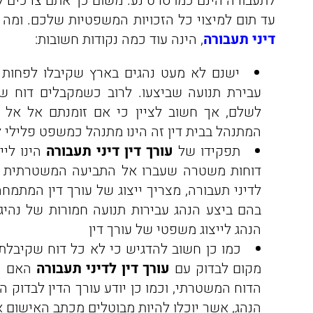
לתעבורה הינם כמו סרט נע. משום כך אתם צרכים ל
עד תום למיצוי כל הזכויות המשפטיות שלכם. ומה 
דיני תעבורה
, הינה עוד כמה נקודות חשובות:
ישנם לא מעט נהגים בארץ שקיבלו לפחות 
עבירת תנועה שביצעו. לרוב כשמקבלים דוח שכ
לשלם, אך חשוב לציין כי אם זומנתם אל אל 
המתנהל בבית דין זה הינו מתנהל כמשפט פלילי 
תפקידו של
עורך דין דיני תעבורה
הינו ליי
דוחות משטרה שעברו אל התביעה המשטרתית 
לדיני תעבורה, מצריך ייצוג של עורך דין המתמחה
בהם ביצע הנהג עבירות תנועה חמורות של נהיג
הנהג לייצוג משפטי של עורך דין
כמו כן חשוב להדגיש כי לא כל דוח שקיבלת
מקום לבדוק עם
עורך דין לדיני תעבורה
האם יש
הדוח המשטרתי, וכמו כן יודע עורך הדין לבדוק 
הנהג, אשר יוכלו להיות מבוטלים מכתב האישום א