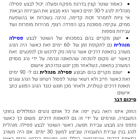
כאמור שוטר קצין בדרגת מפקח ומעלה יכול לבצע פסילה
מנהלית לנהג ל-30 ימים כאשר הוא מבצע את העבירות הבאות:
אי ציות לתמרור זכות קדימה, נהיגה בשכרות או בהשפעת
סמים, עקיפה מסוכנת בקו הפרדה רצוף, מהירות מופרזת ועוד
עבירות נוספות
ישנן מקרים בהם בסמכותו של השוטר לבצע
פסילה
מנהלית
גם לתקופת זמן של -60 ימים זאת כאשר היה הנהג
מעורב בתאונת דרכים אשר גרמה נזק לרכוש וכן לנפגעים. זאת
כאשר יש מקום להוכחה שהתאונה נגרמה על ידי נהג מסוים
המעורב בתאונה, כשלאחר מכן יוגש נגדו כתב אישום
ישנם מקרים בהם תבוצע
פסילה מנהלית
גם ל- 90 ימים
זאת כאשר חייב ולא רשאי שוטר לפסול רשיונו של הנהג שגרם
תאונת דרכים קטלנית, ולאחר מכן תוגש כנגד הנהג הפוגע כתב
אישום
סיכום דבר
החוק איננו רואה בעין יפה את כל אותם נהגים המזלזלים בחוקי
התעבורה, וגורמים על ידי זה גם לתאונות דרכים. משום כך כאשר
נתפס נהג מבצע עבירת תנועה, ראשי השוטר לבצע פסילה מנהלית
לנהג בגין עבירת התעבורה שביצע למשך 30 ימים. אם היה מעורב
בתאונת דרכים שהתרחשה בגללו ויש נפגעים ברכוש ובגוף ראשי