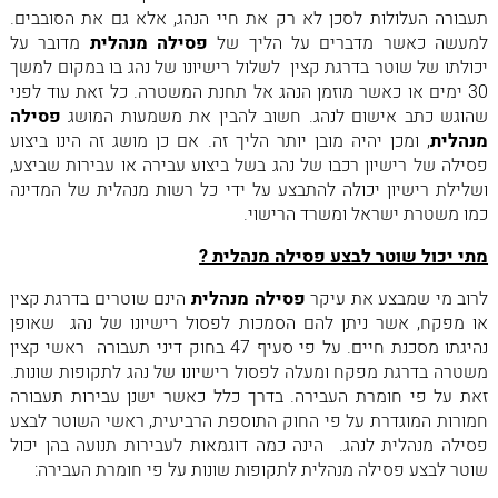
תעבורה העלולות לסכן לא רק את חיי הנהג, אלא גם את הסובבים.
למעשה כאשר מדברים על הליך של
פסילה מנהלית
מדובר על
יכולתו של שוטר בדרגת קצין לשלול רישיונו של נהג בו במקום למשך
30 ימים או כאשר מוזמן הנהג אל תחנת המשטרה. כל זאת עוד לפני
שהוגש כתב אישום לנהג. חשוב להבין את משמעות המושג
פסילה
מנהלית
, ומכן יהיה מובן יותר הליך זה. אם כן מושג זה הינו ביצוע
פסילה של רישיון רכבו של נהג בשל ביצוע עבירה או עבירות שביצע,
ושלילת רישיון יכולה להתבצע על ידי כל רשות מנהלית של המדינה
כמו משטרת ישראל ומשרד הרישוי.
מתי יכול שוטר לבצע פסילה מנהלית ?
לרוב מי שמבצע את עיקר
פסילה מנהלית
הינם שוטרים בדרגת קצין
או מפקח, אשר ניתן להם הסמכות לפסול רישיונו של נהג שאופן
נהיגתו מסכנת חיים. על פי סעיף 47 בחוק דיני תעבורה ראשי קצין
משטרה בדרגת מפקח ומעלה לפסול רישיונו של נהג לתקופות שונות.
זאת על פי חומרת העבירה. בדרך כלל כאשר ישנן עבירות תעבורה
חמורות המוגדרת על פי החוק התוספת הרביעית, ראשי השוטר לבצע
פסילה מנהלית לנהג. הינה כמה דוגמאות לעבירות תנועה בהן יכול
שוטר לבצע פסילה מנהלית לתקופות שונות על פי חומרת העבירה: