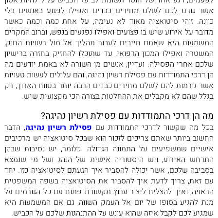
לפעמים, רגע אחד של חוסר תשומת לב על הכביש עלול להיות אסון
אשר גורם לכם לשלם מחירים כבדים ואפילו לפגוע באנשים בלי
כוונה. זוהי סיטואציה מאוד לא נעימה, ‏על אחת כמה וכמה כאשר
מדובר על אירוע שיש בו פצועים ואפילו נפגעים בנפש, וברוב המקרים
המשמעות היא שאתם חייבים לעבור תהליך אל מול רשויות החוק,
המשטרה ואפילו המכון הרפואי, עד שתוכלו להחזיק בחזרה ברישיון
שלכם אחרי הפסילה. ‏ועדיין, אנשים מן השורה לא באמת יודעים מה
הן דרכי התמודדות עם פסילת רשיון נהיגה, והם עלולים לעשות טעויות
אשר גורמות להם לשלם מחירים כבדים הרבה יותר בטווח הארוך, רק
בגלל שהם לא מקבלים את ההחלטות בצורה הכי מקצועית שיש.
‏מה הן דרכי התמודדות עם פסילת רשיון נהיגה?
‏בכל מה שקשור לדרכי התמודדות עם
פסילת רשיון נהיגה
, הדבר
החשוב ביותר שאתם צריכים לזכור הוא שבכל סיטואציה יש מרכיבים
אישיים שמשפיעים על התמונה הגדולה. כלומר, יש נסיבות שבהן
התרחש האירוע, ויש היסטוריה אישית של הנהג ושל מי שנמצא
בסביבה שלכם, אשר יכולה להסביר איך הגעתם לסיטואציה כזו. יחד
עם זאת, צריך לדעת איך להסביר את הסיטואציה בשפה המשפטית
הראויה, ‏ואיך להצליח ליצור ערוץ תקשורת פתוח עם כל הגורמים על
מנת להגיע בסופו של יום אל העמק השווה, גם אם המשמעות היא
שמגיע לכם לקבל איזה שהוא עונש על ‏ההתנהגות שלכם על הכביש.