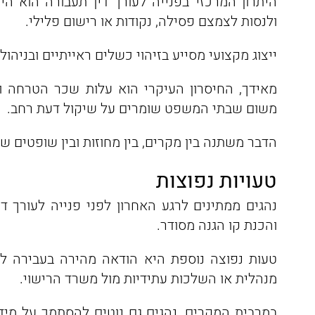
היתרון המרכזי בפנייה לעורך דין תעבורה הוא ה
ולנסות לצמצם פסילה, נקודות או רישום פלילי.
ייצוג מקצועי מסייע בזיהוי כשלים ראייתיים ובניהו
מאידך, החיסרון העיקרי הוא עלות שכר הטרחה ו
משום שבתי המשפט שומרים על שיקול דעת רחב.
הדבר משתנה בין מקרים, בין מחוזות ובין שופטים שו
טעויות נפוצות
נהגים ממתינים לרגע האחרון לפני פנייה לעורך 
והכנת קו הגנה מסודר.
טעות נפוצה נוספת היא הודאה מהירה בעבירה ל
מנהלית או השלכות עתידיות מול משרד הרישוי.
במרבית המקרים, נהגים גם נוטים להסתמך על מי