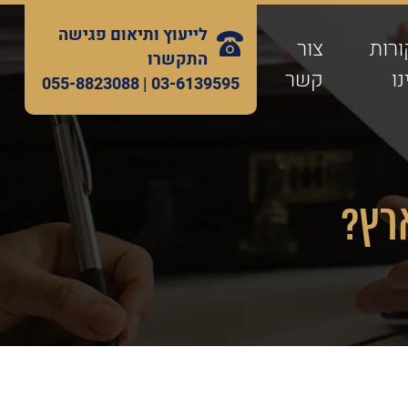
לייעוץ ותיאום פגישה
ורות
צור
התקשרו
ו
קשר
055-8823088
03-6139595 |
ארץ?