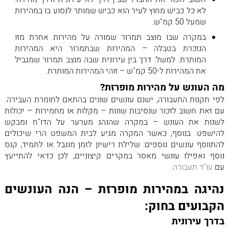
לא כל כביש מחוץ לעיר הוא כביש שמותר לנסוע בו במהירות
שמעל 50 קמ"ש.
במקרה שבו מוצב תמרור שמורה על מהירות אחרת מזו
הנזכרת בטבלה – המהירות שבתמרור היא המהירות
המותרת. למשל: דרך בין עירונית שבה מוצב תמרור שמגביל
את המהירות ל-50 קמ"ש – זוהי המהירות המותרת.
מה העונש על מהירות מופרזת?
לפי תקנות התעבורה, ישנם עונשים שונים בהתאם לחומרת העבירה.
עם זאת חשוב לזכור שנסיבות שונות – מקלות או מחמירות – יכולות
לשנות את העונש – במקרה שהנהג מערער על הדו"ח ומבקש
להישפט. בנוסף, כאשר המקרה מגיע לבית המשפט הרי שיכולים
להתווסף עונשים נוספים: שלילת רישיון לזמן מוגבל או לתמיד, קנס
נוסף ואפילו עונשי מאסר במקרים קיצוניים, לכן כדאי להתייעץ
עם
עו"ד תעבורה
.
נהיגה במהירות מופרזת – הנה העונשים
הקבועים בחוק:
בדרך עירונית