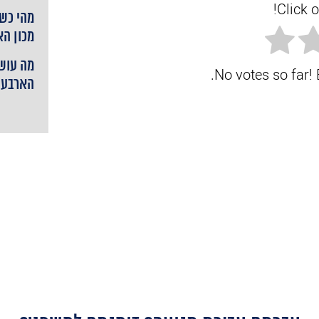
Click o
מהי כשי
מכון ה
מה עושי
No votes so far! B
הארבעה