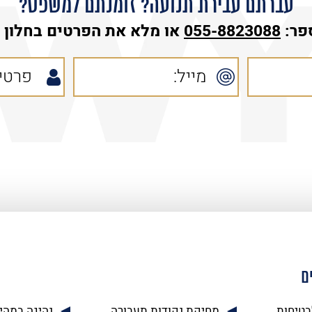
עברתם עבירת תנועה? זומנתם למשפט?
פר:
055-8823088
או מלא את הפרטים בחלון ה
ם
בטיחות
מחיקת נקודות תעבורה
נהיגה במהי