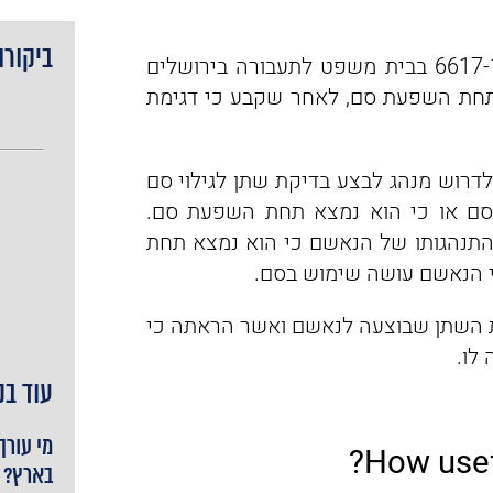
ביקורו
בפסק דין שניתן ביום 27.3.14 בתיק מספר 6617-12-13 בבית משפט לתעבורה בירושלים
תחת השפעת סם, לאחר שקבע כי דגימת
רוש מנהג לבצע בדיקת שתן לגילוי סם
סם או כי הוא נמצא תחת השפעת סם.
התנהגותו של הנאשם כי הוא נמצא תחת
י הנאשם עושה שימוש בסם.
 השתן שבוצעה לנאשם ואשר הראתה כי
לו.
עוד בנ
מי עורך
How usef
בארץ?