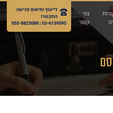
לייעוץ ותיאום פגישה
ורות
צור
התקשרו
ו
קשר
055-8823088
03-6139595 |
סם