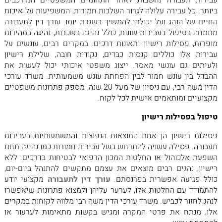
עבירות תעבורה נחשבות לאחד התחומים המשפטיים המורכבים
ביותר. כל עבירה עלולה לגרור השלכות חמורות, המשפיעות על איכות
החיים של הנהג ועל יכולתו להמשיך בשגרת יומו. עורך דין לתעבורה
מתמחה בטיפול בעבירות שונות, כולל נהיגה בשכרות, נהיגה במהירות
מופרזת, פסילות רישיון ותאונות דרכים. במקרים רבים, עונשים על
עבירות אלו כוללים קנסות כבדים, נקודות חובה, שלילת רישיון
ולעיתים גם עונשי מאסר. ייצוג משפטי איכותי יכול לעשות את
ההבדל בין עונש חמור לבין הפחתת עונש משמעותית. משרד עורכי
הדין משה רבי, עם ניסיון של מעל 20 שנה, מספק פתרונות משפטיים
מקצועיים ומותאמים אישית לכל לקוח.
טיפול בפסילות רישיון
פסילות רישיון הן אחת התוצאות הנפוצות והמשמעותיות בעבירות
תעבורה. פסילה עשויה להתרחש בשל עבירות חמורות כמו נהיגה תחת
השפעת אלכוהול או החלטות המכון הרפואי לבטיחות בדרכים. ללא
רישיון, נהגים רבים מוצאים את עצמם מתקשים להתנהל ביום-יום,
כולל פגיעה אפשרית בפרנסתם.
עורך דין לתעבורה
מקצועי יודע
להתמודד עם החלטות אלו, לערער עליהן ולמצוא פתרונות שיאפשרו
לנהג לחזור לכביש. משרד עורכי הדין משה רבי מלווה לקוחות במקרים
אלו, מנתח את פרטי המקרה ומגיש בקשות מתאימות לערעור או