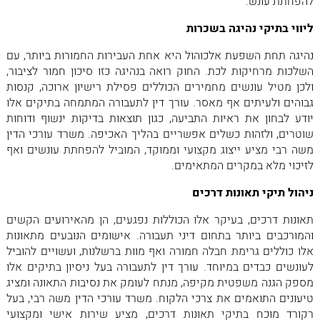
להפחתת עונש.
ליווי בתיקי נהיגה בשכרות
נהיגה תחת השפעת אלכוהול היא אחת העבירות החמורות ביותר, עם
השלכות מרחיקות לכת. החוק רואה בנהיגה כזו סיכון חמור לציבור,
ולכן מטיל עונשים מחמירים הכוללים פסילת רישיון ארוכה, קנסות
גבוהים ולעיתים אף מאסר. עורך דין לתעבורה המתמחה בתיקים אלו
יודע לבחון את ראיות התביעה, כגון תוצאות בדיקות ינשוף ודוחות
שוטרים, ולזהות כשלים אפשריים בהליך האכיפה. משרד עורכי הדין
משה רבי מציע ייצוג מקצועי וממוקד, המוביל להפחתת עונשים ואף
לזיכוי מלא במקרים המתאימים.
ניהול תיקי תאונות דרכים
תאונות דרכים, בעיקר אלו הכוללות נפגעים, הן מהאירועים הקשים
והמורכבים ביותר בתחום דיני תעבורה. אישומים הנובעים מתאונות
אלו כוללים גרימת חבלה חמורה ואף מוות ברשלנות, ועשויים להוביל
לעונשים כבדים במיוחד. עורך דין לתעבורה בעל ניסיון בתיקים אלו
מספק הגנה משפטית מקיפה, מנתח לעומק את נסיבות התאונה ומציג
טיעונים התואמים את צרכי הלקוח. משרד עורכי הדין משה רבי, בעל
רקורד מוכח בתיקי תאונות דרכים, מציע שירות אישי ומקצועי