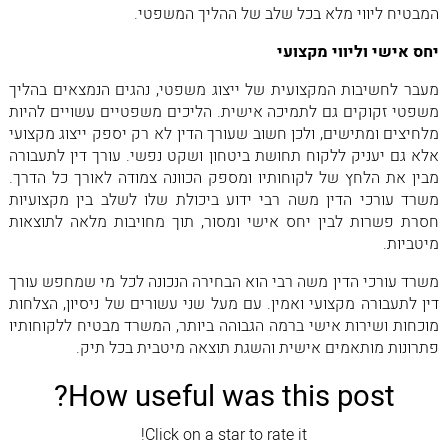
המבטיח ליווי מלא בכל שלב של ההליך המשפטי.
יחס אישי וליווי מקצועי
מעבר לחשיבות המקצועית של ייצוג משפטי, נהגים הנמצאים בהליך
משפטי זקוקים גם לתמיכה אישית. הליכים משפטיים עשויים להיות
מלחיצים ומתישים, ולכן חשוב שעורך הדין לא רק יספק ייצוג מקצועי
אלא גם יעניק ללקוח תחושת ביטחון ושקט נפשי. עורך דין לתעבורה
מבין את הלחץ של לקוחותיו ומספק הכוונה צמודה לאורך כל הדרך.
משרד עורכי הדין משה רבי ידוע ביכולת שלו לשלב בין מקצועיות
חסרת פשרות לבין יחס אישי ומסור, תוך מחויבות מלאה לתוצאות
מיטביות.
משרד עורכי הדין משה רבי הוא הבחירה הנכונה לכל מי שמחפש עורך
דין לתעבורה מקצועי ואמין. עם מעל שני עשורים של ניסיון, הצלחות
מוכחות ושירות אישי ברמה הגבוהה ביותר, המשרד מבטיח ללקוחותיו
פתרונות מותאמים אישית והשגת תוצאה מיטבית בכל תיק.
How useful was this post?
Click on a star to rate it!