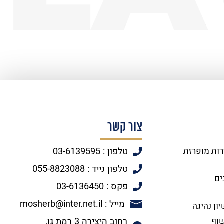
צור קשר
רות מופרזת
טלפון : 03-6139595
טלפון נייד : 055-8823088
ים
פקס : 03-6136450
מייל : mosherb@inter.net.il
ון נהיגה
שוף
רחוב היצירה 3 רמת גן,