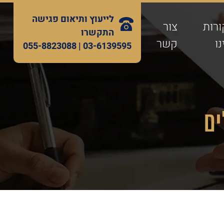
לייעוץ ותיאום פגישה
ורות
צור
התקשרו
ו
קשר
055-8823088
03-6139595 |
ים