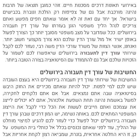
באירועי תאונות דרכים מסכנות חיים. זוהי כמובן תוצאה של תרבות
נהיגה מורכבת אבל גם של צפיפות רק הולכת וגוברת בכבישים
בישראל. אך יחד עם זאת זה לא אומר שאתם חפים מפשע ואתם
צריכים לנהל הליך משפטי הוגן בעזרתו של עורך דין תעבורה
בירושלים. ככל שמדובר על מצב משפטי מסובך יותר כך הצורך לפעול
באופן ישיר אל מול עורך הדין שלכם הוא צורך מקצועי חשוב יותר.
ואנחנו, אנשי הצוות של משרד עורכי הדין משה רבי, נעזור לכם לקבל
שירותי
עורך דין לתעבורה
בירושלים שיאפשרו לכם לשמור על
הזכויות שלכם אבל גם להתמודד עם הסיטואציה בצורה הטובה ביותר.
החשיבות של עורך דין תעבורה בירושלים
החשיבות של שירותי עורך דין תעבורה בירושלים היא בעצם העובדה
שיש לכם למי לפנות. יכול להיות שאתם מכירים את החוק היבש
בסיטואציה שבה אתם נמצאים. אבל אם אתם נלקחים לחקירה,
למשל באשמת נהיגה תחת השפעת אלכוהול, אתם לא יכולים לייצג
את עצמכם ואתם חייבים לעשות את הכל כדי לקבל את הייצוג
המשפטי המתאים לכם. באותה נשימה, יש המון דרכים שבהן עורך דין
תעבורה בירושלים יכול לפעול כדי לעזור לכם להגיע למיצוי מוחלט
של ההליך, עוד לפני שאתם נכנסים בכלל אל כותלי בית המשפט. על
כן, זו היא החלטה אחראית, בוגרת, שמביאה רצון לקחת אחריות אבל