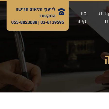
לייעוץ ותיאום פגישה
ורות
צור
התקשרו
ו
קשר
055-8823088
03-6139595 |
ה