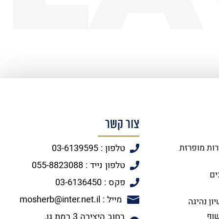
צור קשר
רות מופרזת
טלפון : 03-6139595
טלפון נייד : 055-8823088
ים
פקס : 03-6136450
מייל : mosherb@inter.net.il
ון נהיגה
שוף
רחוב היצירה 3 רמת גן,