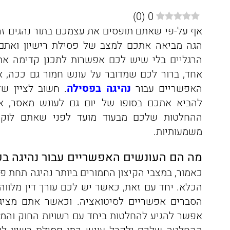
)
0
(
0
אף על-פי שאתם תופסים את עצמכם בתור נהגים זה
הגה מביאה אתכם למצב של פסילת רישיון ואתם
הרגליים בלי שיש לכם אפשרות ‏לתכנן קדימה את
אחד, ברור לכם שמדובר על ‏עונש חמור גם ככה, 
האפשריים עבור
נהיגה בפסילה
. ‏חשוב לציין ש
להביא אתכם בסופו של יום גם לעונש מאסר, 
ההחלטות שלכם מבעוד מועד לפני שאתם לוקח
משמעותיות.
‏מה הם העונשים האפשריים עבור נהיגה ב
‏כאמור, במצבי הקיצון החמורים ביותר נהיגה תחת 
הכלא. יחד עם זאת, כאשר יש לכם עורך דין מלווה
הסברים אפשריים לסיטואציה. וכאשר אתם מציגי
אפשר להגיע להחלטות ביחד עם רשויות החוק וה