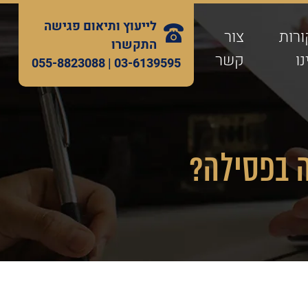
לייעוץ ותיאום פגישה
ורות
צור
התקשרו
ו
קשר
055-8823088
03-6139595 |
 בפסילה?