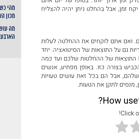
ק זמן ארוך יותר. בסופו של יום אתם
מהי כשי
קח זמן, אבל בהחלט ניתן יהיה להצליח
מכון ה
מה עושי
הארבעה
ים. ואם אתם לוקחים את ההחלטה לעלות
יות גם על התוצאות של הסיטואציה. יחד
היו התוצאות של ההחלטות שלכם ועד כמה
יש בצורה כזו. באופן מפתיע, אנשים
להם, אבל הם בכל זאת עושים טעויות
, מנסים לתקן את הטעות.
How usef
Click o